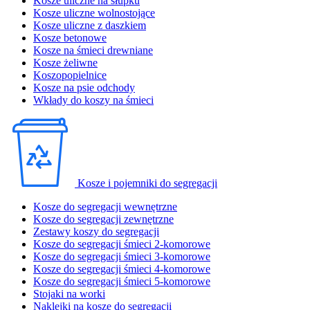
Kosze uliczne na słupku
Kosze uliczne wolnostojące
Kosze uliczne z daszkiem
Kosze betonowe
Kosze na śmieci drewniane
Kosze żeliwne
Koszopopielnice
Kosze na psie odchody
Wkłady do koszy na śmieci
Kosze i pojemniki do segregacji
Kosze do segregacji wewnętrzne
Kosze do segregacji zewnętrzne
Zestawy koszy do segregacji
Kosze do segregacji śmieci 2-komorowe
Kosze do segregacji śmieci 3-komorowe
Kosze do segregacji śmieci 4-komorowe
Kosze do segregacji śmieci 5-komorowe
Stojaki na worki
Naklejki na kosze do segregacji