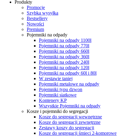
Produkty
Promocje
Szybka wysyłka
Bestsellery
Nowości
Premium
Pojemniki na odpady
Pojemniki na odpady 1100l
Pojemniki na odpady 770l
Pojemniki na odpady 660l
Pojemniki na odpady 360l
Pojemniki na odpady 240l
Pojemniki na odpady 120l
Pojemniki na odpady 60l i 80l
W zestawie taniej
Pojemniki metalowe na odpady
Pojemniki typu dzwon
Pojemniki siatkowe
Kontenery KP
Wszystkie Pojemniki na odpady
Kosze i pojemniki do segregacji
Kosze do segregacji wewnętrzne
Kosze do segregacji zewnętrzne
Zestawy koszy do segregacji
Kosze do segregacji śmieci 2-komorowe