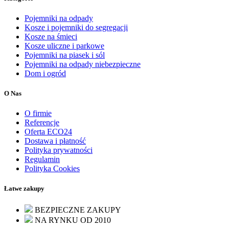
Pojemniki na odpady
Kosze i pojemniki do segregacji
Kosze na śmieci
Kosze uliczne i parkowe
Pojemniki na piasek i sól
Pojemniki na odpady niebezpieczne
Dom i ogród
O Nas
O firmie
Referencje
Oferta ECO24
Dostawa i płatność
Polityka prywatności
Regulamin
Polityka Cookies
Łatwe zakupy
BEZPIECZNE ZAKUPY
NA RYNKU OD 2010