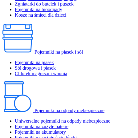
Zgniatarki do butelek i puszek
Pojemniki na bioodpady
Kosze na śmieci dla dzieci
Pojemniki na piasek i sól
Pojemniki na piasek
Sól drogowa i piasek
Chlorek magnezu i wapnia
Pojemniki na odpady niebezpieczne
Uniwersalne pojemniki na odpady niebezpieczne
Pojemniki na zużyte baterie
Pojemniki na akumulatory
Pojemniki na zużyte świetlówki