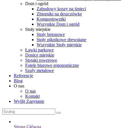
Dom i ogród
Zabudowy koszy na śmieci
Zbiorniki na deszczówkę
Kompostowniki
Wszystkie Dom i ogród
Stoły miejskie
Stoły betonowe
Stoły piknikowe drewniane
Wszystkie Stoły miejskie
Ławki parkowe
Donice miejskie
Stojaki rowerowe
Fotele biurowe ergonomiczne
Szafy metalowe
Referencje
Blog
O nas
O nas
Kontakt
Wyślij Zapytanie
Strona Główna