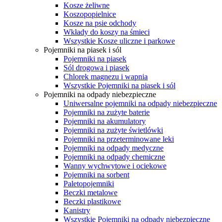
Kosze żeliwne
Koszopopielnice
Kosze na psie odchody
Wkłady do koszy na śmieci
Wszystkie Kosze uliczne i parkowe
Pojemniki na piasek i sól
Pojemniki na piasek
Sól drogowa i piasek
Chlorek magnezu i wapnia
Wszystkie Pojemniki na piasek i sól
Pojemniki na odpady niebezpieczne
Uniwersalne pojemniki na odpady niebezpieczne
Pojemniki na zużyte baterie
Pojemniki na akumulatory
Pojemniki na zużyte świetlówki
Pojemniki na przeterminowane leki
Pojemniki na odpady medyczne
Pojemniki na odpady chemiczne
Wanny wychwytowe i ociekowe
Pojemniki na sorbent
Paletopojemniki
Beczki metalowe
Beczki plastikowe
Kanistry
Wszystkie Pojemniki na odpady niebezpieczne