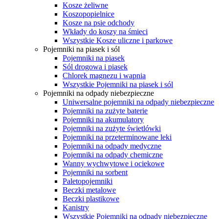
Kosze żeliwne
Koszopopielnice
Kosze na psie odchody
Wkłady do koszy na śmieci
Wszystkie Kosze uliczne i parkowe
Pojemniki na piasek i sól
Pojemniki na piasek
Sól drogowa i piasek
Chlorek magnezu i wapnia
Wszystkie Pojemniki na piasek i sól
Pojemniki na odpady niebezpieczne
Uniwersalne pojemniki na odpady niebezpieczne
Pojemniki na zużyte baterie
Pojemniki na akumulatory
Pojemniki na zużyte świetlówki
Pojemniki na przeterminowane leki
Pojemniki na odpady medyczne
Pojemniki na odpady chemiczne
Wanny wychwytowe i ociekowe
Pojemniki na sorbent
Paletopojemniki
Beczki metalowe
Beczki plastikowe
Kanistry
Wszystkie Pojemniki na odpady niebezpieczne