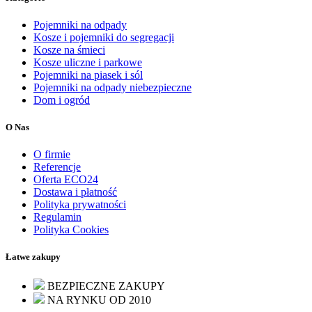
Pojemniki na odpady
Kosze i pojemniki do segregacji
Kosze na śmieci
Kosze uliczne i parkowe
Pojemniki na piasek i sól
Pojemniki na odpady niebezpieczne
Dom i ogród
O Nas
O firmie
Referencje
Oferta ECO24
Dostawa i płatność
Polityka prywatności
Regulamin
Polityka Cookies
Łatwe zakupy
BEZPIECZNE ZAKUPY
NA RYNKU OD 2010