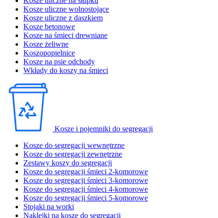
Kosze uliczne na słupku
Kosze uliczne wolnostojące
Kosze uliczne z daszkiem
Kosze betonowe
Kosze na śmieci drewniane
Kosze żeliwne
Koszopopielnice
Kosze na psie odchody
Wkłady do koszy na śmieci
Kosze i pojemniki do segregacji
Kosze do segregacji wewnętrzne
Kosze do segregacji zewnętrzne
Zestawy koszy do segregacji
Kosze do segregacji śmieci 2-komorowe
Kosze do segregacji śmieci 3-komorowe
Kosze do segregacji śmieci 4-komorowe
Kosze do segregacji śmieci 5-komorowe
Stojaki na worki
Naklejki na kosze do segregacji