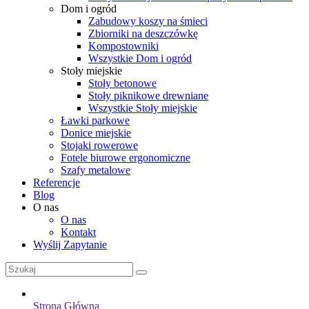
Dom i ogród
Zabudowy koszy na śmieci
Zbiorniki na deszczówkę
Kompostowniki
Wszystkie Dom i ogród
Stoły miejskie
Stoły betonowe
Stoły piknikowe drewniane
Wszystkie Stoły miejskie
Ławki parkowe
Donice miejskie
Stojaki rowerowe
Fotele biurowe ergonomiczne
Szafy metalowe
Referencje
Blog
O nas
O nas
Kontakt
Wyślij Zapytanie
Strona Główna