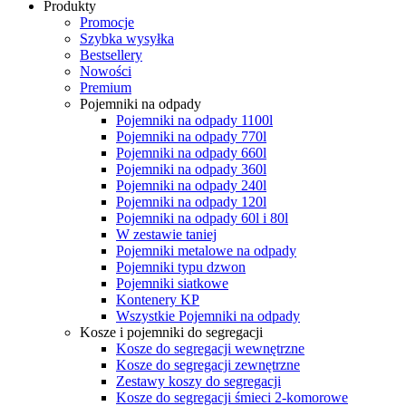
Produkty
Promocje
Szybka wysyłka
Bestsellery
Nowości
Premium
Pojemniki na odpady
Pojemniki na odpady 1100l
Pojemniki na odpady 770l
Pojemniki na odpady 660l
Pojemniki na odpady 360l
Pojemniki na odpady 240l
Pojemniki na odpady 120l
Pojemniki na odpady 60l i 80l
W zestawie taniej
Pojemniki metalowe na odpady
Pojemniki typu dzwon
Pojemniki siatkowe
Kontenery KP
Wszystkie Pojemniki na odpady
Kosze i pojemniki do segregacji
Kosze do segregacji wewnętrzne
Kosze do segregacji zewnętrzne
Zestawy koszy do segregacji
Kosze do segregacji śmieci 2-komorowe