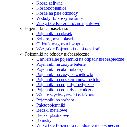
Kosze żeliwne
Koszopopielnice
Kosze na psie odchody
Wkłady do koszy na śmieci
Wszystkie Kosze uliczne i parkowe
Pojemniki na piasek i sól
Pojemniki na piasek
Sól drogowa i piasek
Chlorek magnezu i wapnia
Wszystkie Pojemniki na piasek i sól
Pojemniki na odpady niebezpieczne
Uniwersalne pojemniki na odpady niebezpieczne
Pojemniki na zużyte baterie
Pojemniki na akumulatory
Pojemniki na zużyte świetlówki
Pojemniki na przeterminowane leki
Pojemniki na odpady medyczne
Pojemniki na odpady chemiczne
Wanny wychwytowe i ociekowe
Pojemniki na sorbent
Paletopojemniki
Beczki metalowe
Beczki plastikowe
Kanistry
Wszystkie Pojemniki na odpady niebezpieczne