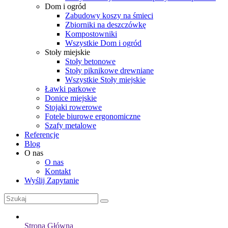
Dom i ogród
Zabudowy koszy na śmieci
Zbiorniki na deszczówkę
Kompostowniki
Wszystkie Dom i ogród
Stoły miejskie
Stoły betonowe
Stoły piknikowe drewniane
Wszystkie Stoły miejskie
Ławki parkowe
Donice miejskie
Stojaki rowerowe
Fotele biurowe ergonomiczne
Szafy metalowe
Referencje
Blog
O nas
O nas
Kontakt
Wyślij Zapytanie
Strona Główna