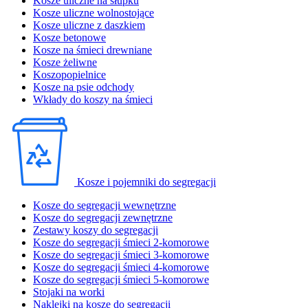
Kosze uliczne na słupku
Kosze uliczne wolnostojące
Kosze uliczne z daszkiem
Kosze betonowe
Kosze na śmieci drewniane
Kosze żeliwne
Koszopopielnice
Kosze na psie odchody
Wkłady do koszy na śmieci
Kosze i pojemniki do segregacji
Kosze do segregacji wewnętrzne
Kosze do segregacji zewnętrzne
Zestawy koszy do segregacji
Kosze do segregacji śmieci 2-komorowe
Kosze do segregacji śmieci 3-komorowe
Kosze do segregacji śmieci 4-komorowe
Kosze do segregacji śmieci 5-komorowe
Stojaki na worki
Naklejki na kosze do segregacji