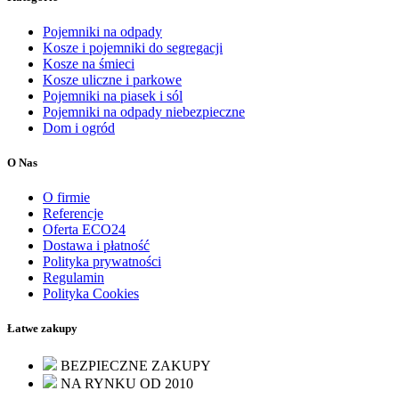
Pojemniki na odpady
Kosze i pojemniki do segregacji
Kosze na śmieci
Kosze uliczne i parkowe
Pojemniki na piasek i sól
Pojemniki na odpady niebezpieczne
Dom i ogród
O Nas
O firmie
Referencje
Oferta ECO24
Dostawa i płatność
Polityka prywatności
Regulamin
Polityka Cookies
Łatwe zakupy
BEZPIECZNE ZAKUPY
NA RYNKU OD 2010