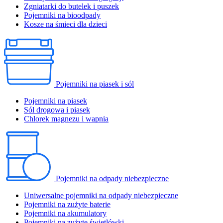
Zgniatarki do butelek i puszek
Pojemniki na bioodpady
Kosze na śmieci dla dzieci
Pojemniki na piasek i sól
Pojemniki na piasek
Sól drogowa i piasek
Chlorek magnezu i wapnia
Pojemniki na odpady niebezpieczne
Uniwersalne pojemniki na odpady niebezpieczne
Pojemniki na zużyte baterie
Pojemniki na akumulatory
Pojemniki na zużyte świetlówki