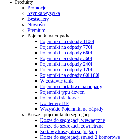
Produkty
Promocje
Szybka wysyłka
Bestsellery
Nowości
Premium
Pojemniki na odpady
Pojemniki na odpady 1100l
Pojemniki na odpady 770l
Pojemniki na odpady 660l
Pojemniki na odpady 360l
Pojemniki na odpady 240l
Pojemniki na odpady 120l
Pojemniki na odpady 60l i 80l
W zestawie taniej
Pojemniki metalowe na odpady
Pojemniki typu dzwon
Pojemniki siatkowe
Kontenery KP
Wszystkie Pojemniki na odpady
Kosze i pojemniki do segregacji
Kosze do segregacji wewnętrzne
Kosze do segregacji zewnętrzne
Zestawy koszy do segregacji
Kosze do segregacji śmieci 2-komorowe