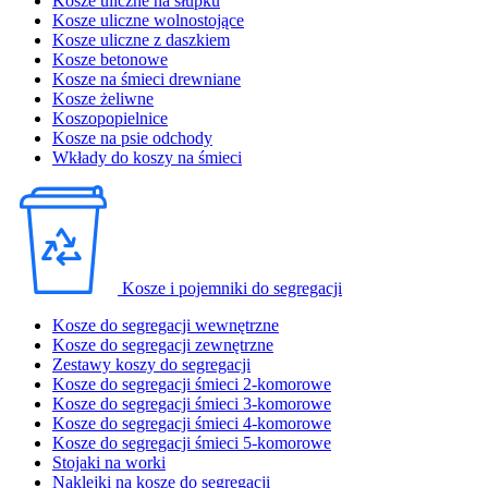
Kosze uliczne na słupku
Kosze uliczne wolnostojące
Kosze uliczne z daszkiem
Kosze betonowe
Kosze na śmieci drewniane
Kosze żeliwne
Koszopopielnice
Kosze na psie odchody
Wkłady do koszy na śmieci
Kosze i pojemniki do segregacji
Kosze do segregacji wewnętrzne
Kosze do segregacji zewnętrzne
Zestawy koszy do segregacji
Kosze do segregacji śmieci 2-komorowe
Kosze do segregacji śmieci 3-komorowe
Kosze do segregacji śmieci 4-komorowe
Kosze do segregacji śmieci 5-komorowe
Stojaki na worki
Naklejki na kosze do segregacji