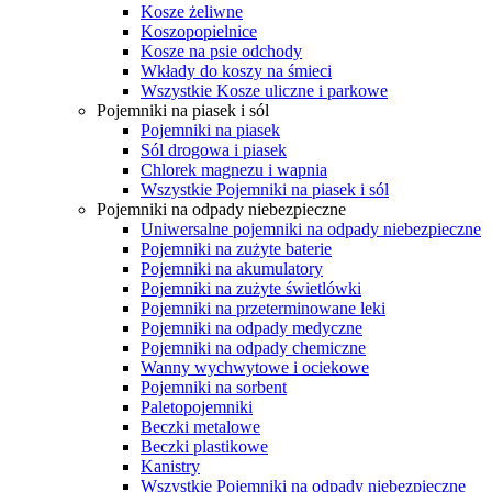
Kosze żeliwne
Koszopopielnice
Kosze na psie odchody
Wkłady do koszy na śmieci
Wszystkie Kosze uliczne i parkowe
Pojemniki na piasek i sól
Pojemniki na piasek
Sól drogowa i piasek
Chlorek magnezu i wapnia
Wszystkie Pojemniki na piasek i sól
Pojemniki na odpady niebezpieczne
Uniwersalne pojemniki na odpady niebezpieczne
Pojemniki na zużyte baterie
Pojemniki na akumulatory
Pojemniki na zużyte świetlówki
Pojemniki na przeterminowane leki
Pojemniki na odpady medyczne
Pojemniki na odpady chemiczne
Wanny wychwytowe i ociekowe
Pojemniki na sorbent
Paletopojemniki
Beczki metalowe
Beczki plastikowe
Kanistry
Wszystkie Pojemniki na odpady niebezpieczne