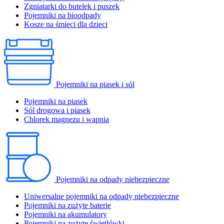
Zgniatarki do butelek i puszek
Pojemniki na bioodpady
Kosze na śmieci dla dzieci
Pojemniki na piasek i sól
Pojemniki na piasek
Sól drogowa i piasek
Chlorek magnezu i wapnia
Pojemniki na odpady niebezpieczne
Uniwersalne pojemniki na odpady niebezpieczne
Pojemniki na zużyte baterie
Pojemniki na akumulatory
Pojemniki na zużyte świetlówki