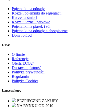
Pojemniki na odpady
Kosze i pojemniki do segregacji
Kosze na śmieci
Kosze uliczne i parkowe
Pojemniki na piasek i sól
Pojemniki na odpady niebezpieczne
Dom i ogród
O Nas
O firmie
Referencje
Oferta ECO24
Dostawa i płatność
Polityka prywatności
Regulamin
Polityka Cookies
Łatwe zakupy
BEZPIECZNE ZAKUPY
NA RYNKU OD 2010