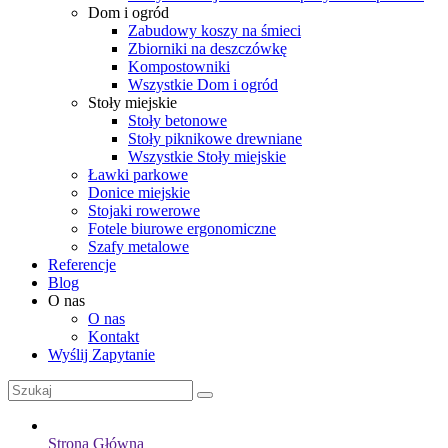
Dom i ogród
Zabudowy koszy na śmieci
Zbiorniki na deszczówkę
Kompostowniki
Wszystkie Dom i ogród
Stoły miejskie
Stoły betonowe
Stoły piknikowe drewniane
Wszystkie Stoły miejskie
Ławki parkowe
Donice miejskie
Stojaki rowerowe
Fotele biurowe ergonomiczne
Szafy metalowe
Referencje
Blog
O nas
O nas
Kontakt
Wyślij Zapytanie
Strona Główna