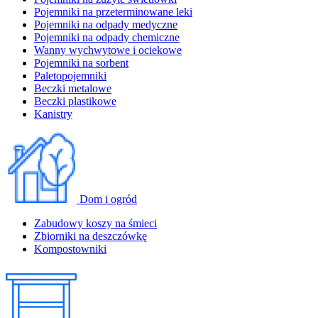
Pojemniki na przeterminowane leki
Pojemniki na odpady medyczne
Pojemniki na odpady chemiczne
Wanny wychwytowe i ociekowe
Pojemniki na sorbent
Paletopojemniki
Beczki metalowe
Beczki plastikowe
Kanistry
Dom i ogród
Zabudowy koszy na śmieci
Zbiorniki na deszczówkę
Kompostowniki