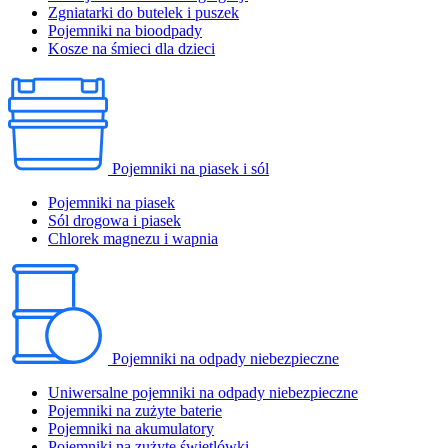
Zgniatarki do butelek i puszek
Pojemniki na bioodpady
Kosze na śmieci dla dzieci
Pojemniki na piasek i sól
Pojemniki na piasek
Sól drogowa i piasek
Chlorek magnezu i wapnia
Pojemniki na odpady niebezpieczne
Uniwersalne pojemniki na odpady niebezpieczne
Pojemniki na zużyte baterie
Pojemniki na akumulatory
Pojemniki na zużyte świetlówki