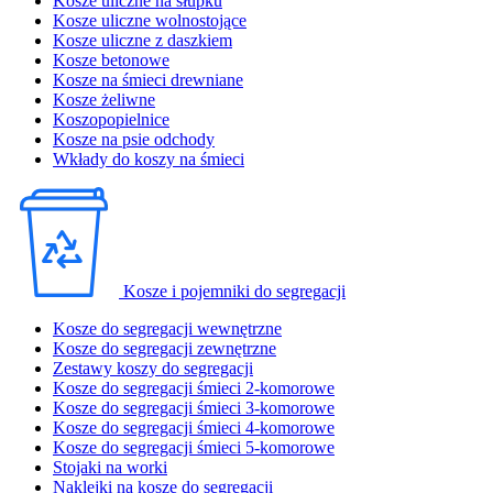
Kosze uliczne na słupku
Kosze uliczne wolnostojące
Kosze uliczne z daszkiem
Kosze betonowe
Kosze na śmieci drewniane
Kosze żeliwne
Koszopopielnice
Kosze na psie odchody
Wkłady do koszy na śmieci
Kosze i pojemniki do segregacji
Kosze do segregacji wewnętrzne
Kosze do segregacji zewnętrzne
Zestawy koszy do segregacji
Kosze do segregacji śmieci 2-komorowe
Kosze do segregacji śmieci 3-komorowe
Kosze do segregacji śmieci 4-komorowe
Kosze do segregacji śmieci 5-komorowe
Stojaki na worki
Naklejki na kosze do segregacji